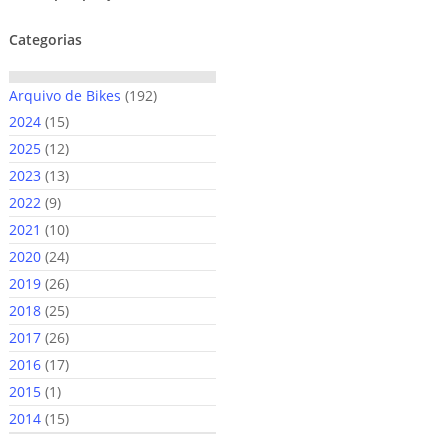
Categorias
192
Arquivo de Bikes
192
15
produtos
2024
15
produtos
12
2025
12
produtos
13
2023
13
produtos
9
2022
9
produtos
10
2021
10
produtos
24
2020
24
produtos
26
2019
26
produtos
25
2018
25
produtos
26
2017
26
produtos
17
2016
17
produtos
1
2015
1
produto
15
2014
15
produtos