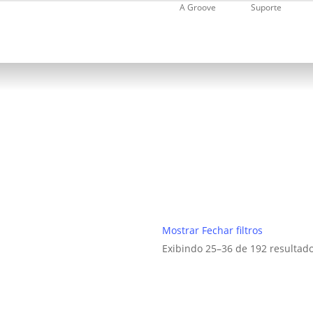
Skip
A Groove
Suporte
to
main
content
Arquivo de Bike
Mostrar
Fechar
filtros
Exibindo 25–36 de 192 resultad