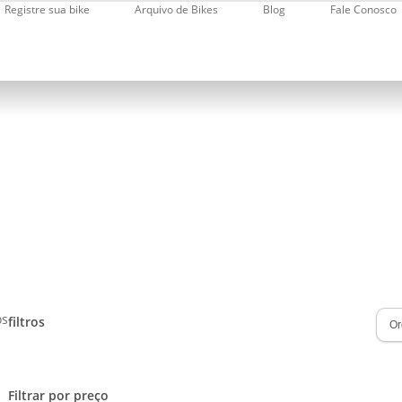
Registre sua bike
Arquivo de Bikes
Blog
Fale Conosco
s
os
filtros
Close
Filters
Filtrar por preço