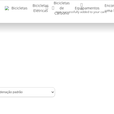
Bicicletas
Bicicletas
Enco
Buscar..
account
Bicicletas
de
Equipamentos
0
Elétricas
uma 
was successfully added to your cart.
Carbono