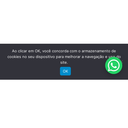
Saiba mais
Ao clicar em OK, você concorda com o armazenamento de
cookies no seu dispositivo para melhorar a navegação e uso do
site.
OK
Comprar
Bicicletas Elétricas
Bicicletas de Montanha
Bicicletas de Estrada
Bicicletas Urbanas
Bicicletas Infantis