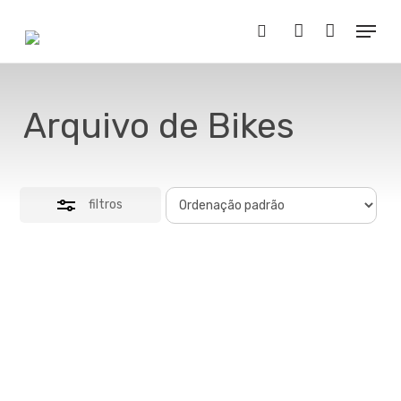
Skip
Menu
to
Close
Buscar..
account
main
Filters
content
Arquivo de Bikes
filtros