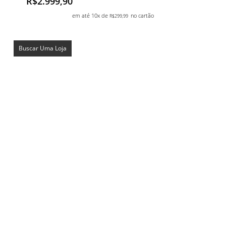
R$
2.999,90
em até 10x de
no cartão
R$
299,99
Buscar Uma Loja