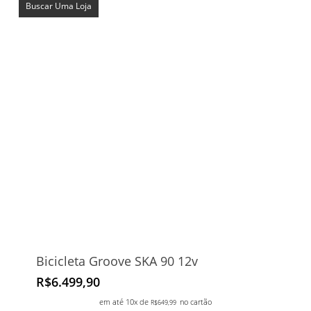
Buscar Uma Loja
Bicicleta Groove SKA 90 12v
R$
6.499,90
em até 10x de
no cartão
R$
649,99