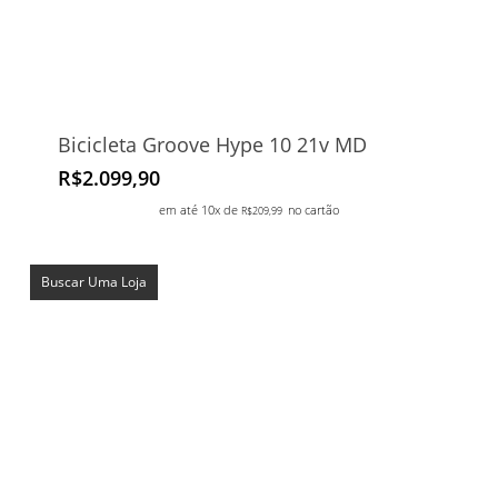
Bicicleta Groove Hype 10 21v MD
R$
2.099,90
em até 10x de
no cartão
R$
209,99
Buscar Uma Loja