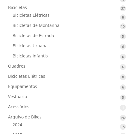
produ
Bicicletas
37
37
produ
Bicicletas Elétricas
8
8
produ
Bicicletas de Montanha
15
15
produ
Bicicletas de Estrada
5
5
produ
Bicicletas Urbanas
6
6
produ
Bicicletas Infantis
6
6
produ
Quadros
6
6
produ
Bicicletas Elétricas
8
8
produ
Equipamentos
6
6
produ
Vestuário
5
5
produ
Acessórios
1
1
produ
Arquivo de Bikes
192
192
prod
2024
15
15
produ