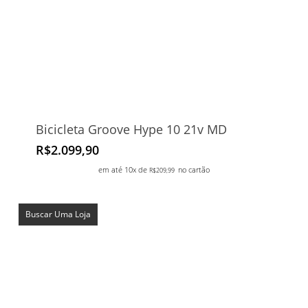
Bicicleta Groove Hype 10 21v MD
R$
2.099,90
em até 10x de
no cartão
R$
209,99
Buscar Uma Loja