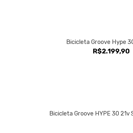
ser
escolhidas
na
Este
página
produto
do
tem
produto
várias
Bicicleta Groove Hype 3
variantes.
R$
2.199,90
As
opções
podem
ser
escolhidas
na
página
do
produto
Bicicleta Groove HYPE 30 21v 