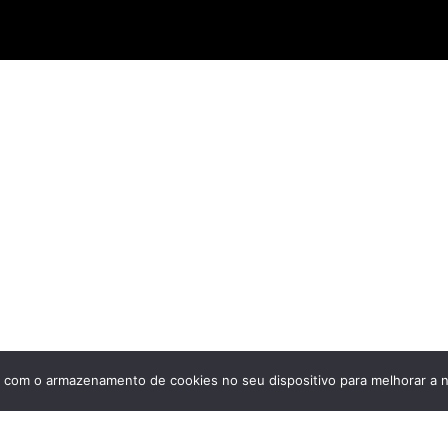
Institucional
Sobre a Groove
Imprensa
Encontre uma loja
Área do lojista
Trabalhe conosco
Blog
 com o armazenamento de cookies no seu dispositivo para melhorar a n