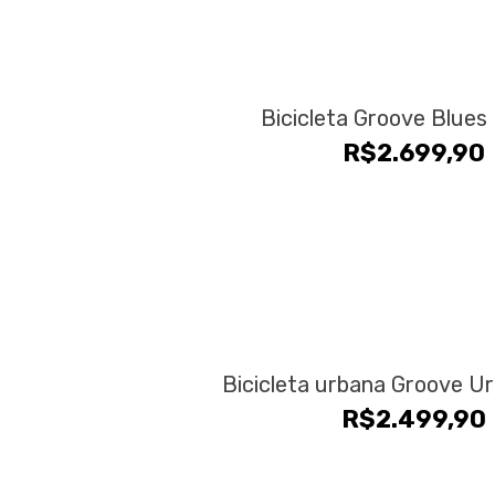
na
Este
página
produto
do
tem
produto
várias
Bicicleta Groove Blues
variantes.
R$
2.699,90
As
opções
podem
ser
escolhidas
na
Este
página
produto
do
tem
produto
várias
Bicicleta urbana Groove U
variantes.
R$
2.499,90
As
opções
podem