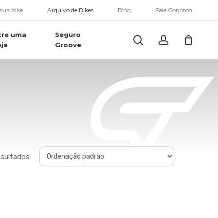
Menu
 sua bike
Arquivo de Bikes
Blog
Fale Conosco
tre uma
Seguro
Buscar..
account
oja
Groove
esultados