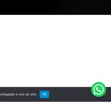
Suporte
Registre sua bike
Garantia
Downloads
Privacidade
Termos e condições
Fale Conosco
avegação e uso do site.
OK