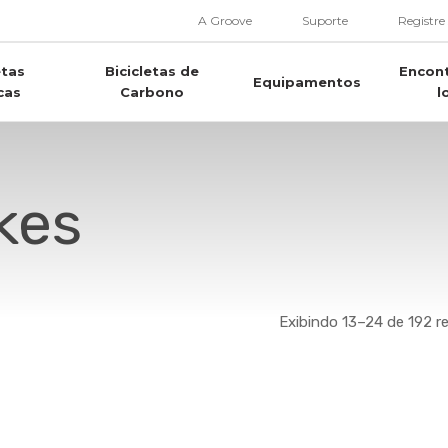
A Groove
Suporte
Registre
etas
Bicicletas de
Encon
Equipamentos
cas
Carbono
l
kes
Exibindo 13–24 de 192 r
Este