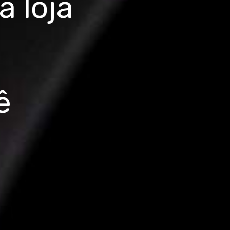
 loja
ê