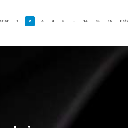
erior
1
2
3
4
5
…
14
15
16
Pró