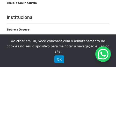
Bicicletas Infantis
Institucional
Sobre a Groove
Imprensa
Ao clicar em OK, você concorda com o armazenamento de
Encontre uma loja
cookies no seu dispositivo para melhorar a navegação e uso do
Área do lojista
site.
Trabalhe conosco
OK
Blog
Suporte
Registre sua bike
Garantia
Downloads
Privacidade
Termos e condições