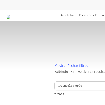
Skip
to
main
Bicicletas
Bicicletas Elétri
content
Arquivo de Bike
Mostrar
Fechar
filtros
Exibindo 181–192 de 192 result
filtros
Close