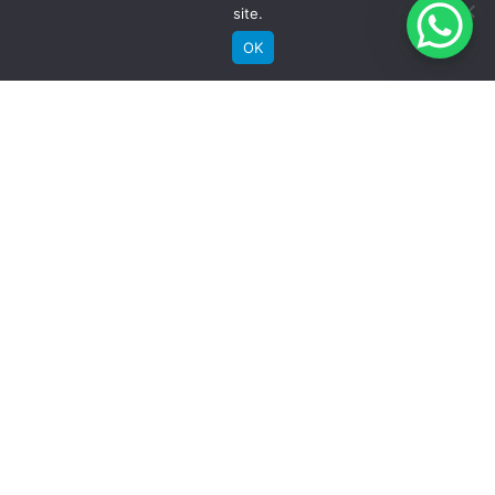
site.
Blog
OK
Suporte
Registre sua bike
Garantia
Downloads
Privacidade
Termos e condições
Fale Conosco
RECEBA NOSSAS NOVIDADES POR E-MAIL