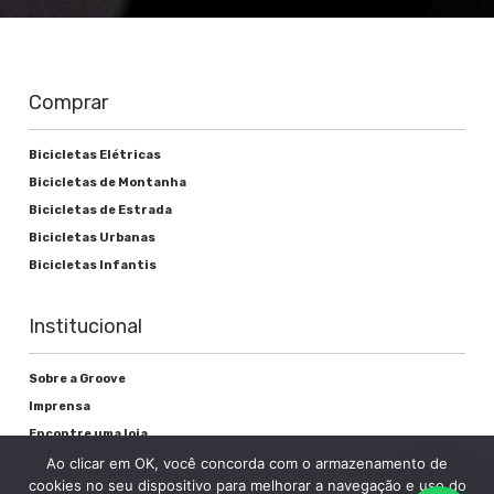
Comprar
Bicicletas Elétricas
Bicicletas de Montanha
Bicicletas de Estrada
Bicicletas Urbanas
Bicicletas Infantis
Institucional
Sobre a Groove
Imprensa
Encontre uma loja
Área do lojista
Ao clicar em OK, você concorda com o armazenamento de
cookies no seu dispositivo para melhorar a navegação e uso do
Trabalhe conosco