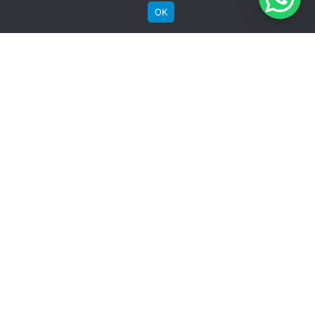
OK
Bicicletas Elétricas
Bicicletas de Montanha
Bicicletas de Estrada
Bicicletas Urbanas
Bicicletas Infantis
Institucional
Sobre a Groove
Imprensa
Encontre uma loja
Área do lojista
Trabalhe conosco
Blog
Suporte