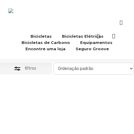
Skip
to
Close
main
Filters
content
acco
Buscar..
accou
Bicicletas
Bicicletas Elétricas
Arquivo de Bikes
Bicicletas de Carbono
Equipamentos
Encontre uma loja
Seguro Groove
filtros