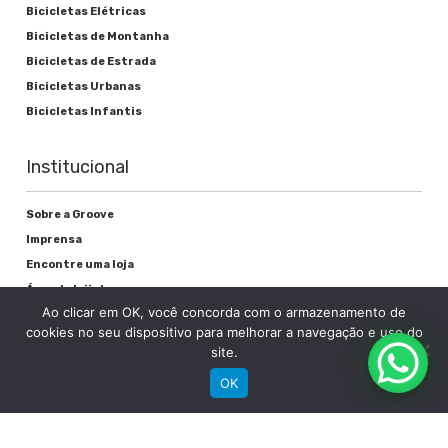
Bicicletas Elétricas
Bicicletas de Montanha
Bicicletas de Estrada
Bicicletas Urbanas
Bicicletas Infantis
Institucional
Sobre a Groove
Imprensa
Encontre uma loja
Área do lojista
Ao clicar em OK, você concorda com o armazenamento de
Trabalhe conosco
cookies no seu dispositivo para melhorar a navegação e uso do
Blog
site.
OK
Suporte
Registre sua bike