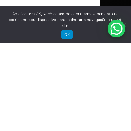
Ao clicar em OK, você concorda com o armazenamento de
cookies no seu dispositivo para melhorar a navegação e uso do
Comprar
site.
OK
Bicicletas Elétricas
Bicicletas de Montanha
Bicicletas de Estrada
Bicicletas Urbanas
Bicicletas Infantis
Institucional
Sobre a Groove
Imprensa
Encontre uma loja
Área do lojista