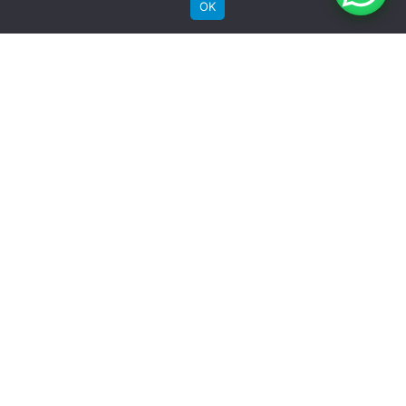
Comprar
OK
Bicicletas Elétricas
Bicicletas de Montanha
Bicicletas de Estrada
Bicicletas Urbanas
Bicicletas Infantis
Institucional
Sobre a Groove
Imprensa
Encontre uma loja
Área do lojista
Trabalhe conosco
Blog
Suporte