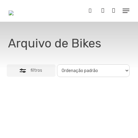
Skip
Menu
to
Close
Buscar..
account
main
Filters
content
Arquivo de Bikes
filtros