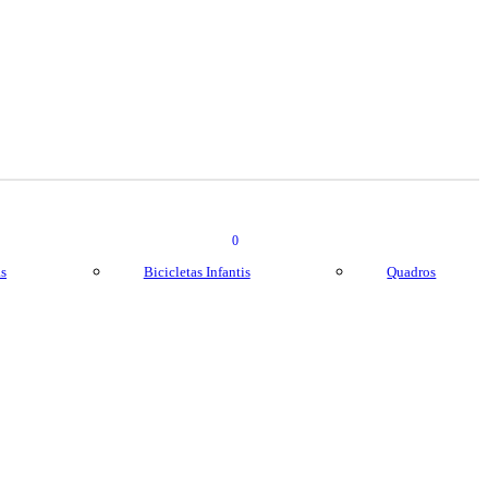
0
as
Bicicletas Infantis
Quadros
0