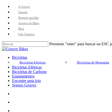
Skip
A Groove
to
Suporte
main
Registre sua bike
content
Arquivo de Bikes
Blog
Fale Conosco
Pressione "enter" para buscar ou ESC pa
Close
Search
Buscar..
account
Menu
Bicicletas
Bicicletas Elétricas
Bicicletas de Montanha
Bicicletas Elétricas
Bicicletas de Carbono
Equipamentos
Encontre uma loja
Seguro Groove
Buscar..
account