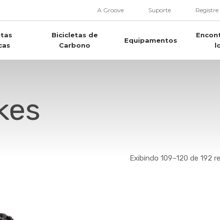
A Groove
Suporte
Registre
etas
Bicicletas de
Encon
Equipamentos
cas
Carbono
l
kes
Exibindo 109–120 de 192 r