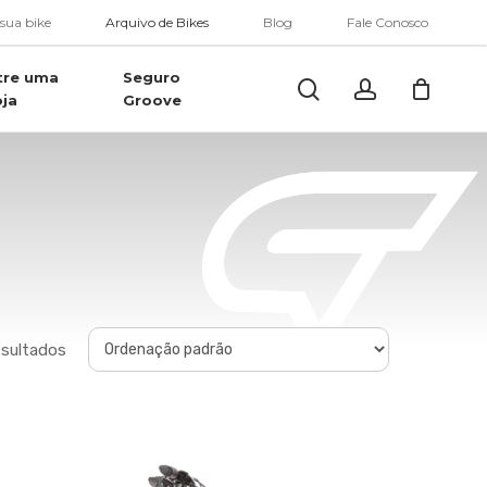
Menu
 sua bike
Arquivo de Bikes
Blog
Fale Conosco
tre uma
Seguro
Buscar..
account
oja
Groove
esultados