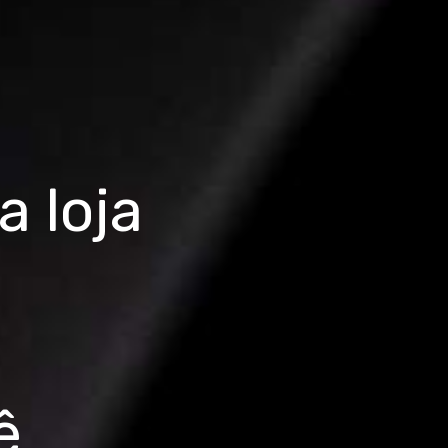
 loja
ê