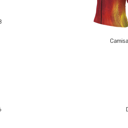
8
Camisa
6