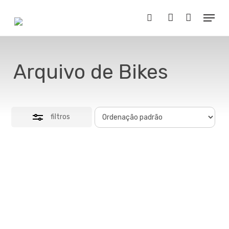
Skip
Menu
to
Close
Buscar..
account
main
Filters
content
Arquivo de Bikes
filtros