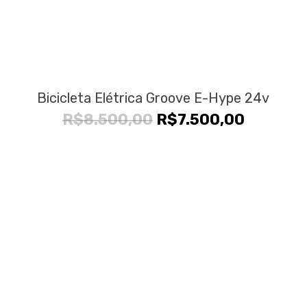
Bicicleta Elétrica Groove E-Hype 24v
O
O
R$
8.500,00
R$
7.500,00
preço
preço
original
atual
era:
é:
R$8.500,00.
R$7.500