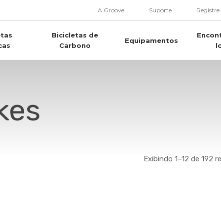
A Groove
Suporte
Registre
etas
Bicicletas de
Encon
Equipamentos
cas
Carbono
l
kes
Exibindo 1–12 de 192 r
Este