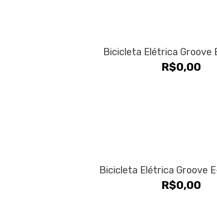
na
Este
página
produto
do
tem
produto
várias
Bicicleta Elétrica Groove
variantes.
R$
0,00
As
opções
podem
ser
escolhidas
na
página
do
produto
Bicicleta Elétrica Groove 
R$
0,00