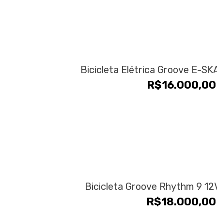
Bicicleta Elétrica Groove E-SKA
R$
16.000,00
Este
produto
tem
várias
Bicicleta Groove Rhythm 9 1
variantes.
R$
18.000,00
As
opções