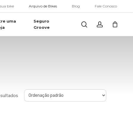
Menu
 sua bike
Arquivo de Bikes
Blog
Fale Conosco
tre uma
Seguro
Buscar..
account
oja
Groove
esultados