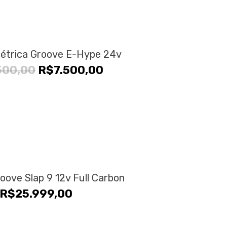
Elétrica Groove E-Hype 24v
O
O
500,00
R$
7.500,00
preço
preço
original
atual
era:
é:
R$8.500,00.
R$7.500,00.
roove Slap 9 12v Full Carbon
R$
25.999,00