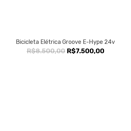
Bicicleta Elétrica Groove E-Hype 24v
O
O
R$
8.500,00
R$
7.500,00
preço
preço
original
atual
era:
é:
R$8.500,00.
R$7.500