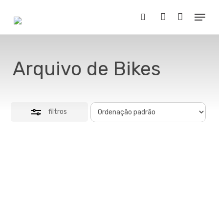
Skip
Menu
to
Close
Buscar..
account
main
Filters
content
Arquivo de Bikes
filtros