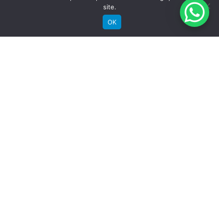
site.
OK
Comprar
Bicicletas Elétricas
Bicicletas de Montanha
Bicicletas de Estrada
Bicicletas Urbanas
Bicicletas Infantis
Institucional
Sobre a Groove
Imprensa
Encontre uma loja