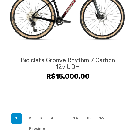
Bicicleta Groove Rhythm 7 Carbon
12v UDH
R$
15.000,00
1
2
3
4
…
14
15
16
Próximo