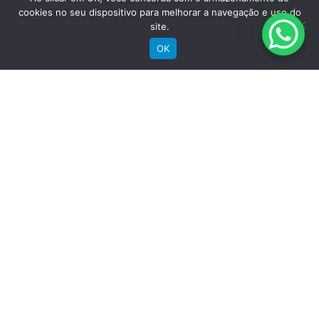
cookies no seu dispositivo para melhorar a navegação e uso do
site.
OK
Comprar
Bicicletas Elétricas
Bicicletas de Montanha
Bicicletas de Estrada
Bicicletas Urbanas
Bicicletas Infantis
Institucional
Sobre a Groove
Imprensa