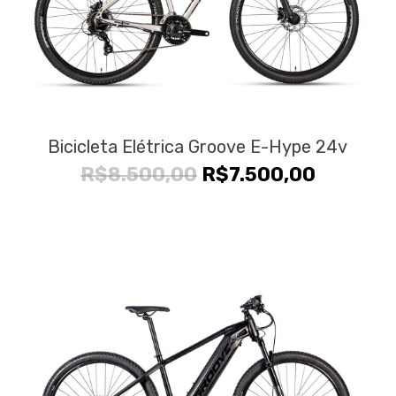
Bicicleta Elétrica Groove E-Hype 24v
O
O
R$
8.500,00
R$
7.500,00
preço
preço
original
atual
era:
é:
R$8.500,00.
R$7.500