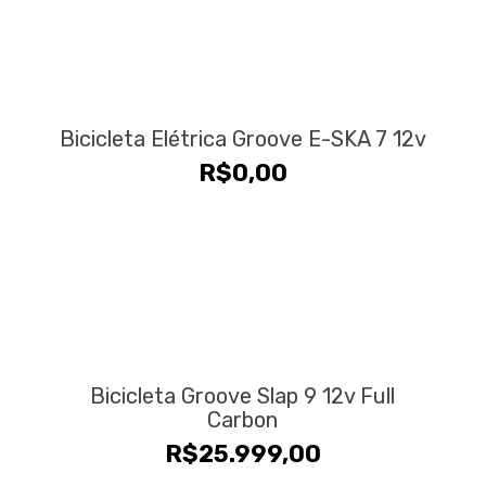
era:
é:
R$8.500,00.
R$7.500
Bicicleta Elétrica Groove E-SKA 7 12v
R$
0,00
Bicicleta Groove Slap 9 12v Full
Carbon
R$
25.999,00