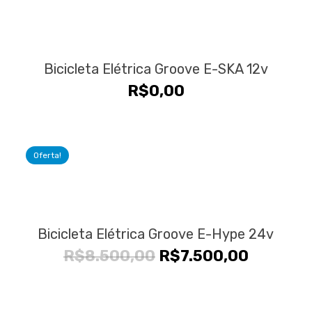
Bicicleta Elétrica Groove E-SKA 12v
R$
0,00
Oferta!
Bicicleta Elétrica Groove E-Hype 24v
O
O
R$
8.500,00
R$
7.500,00
preço
preço
original
atual