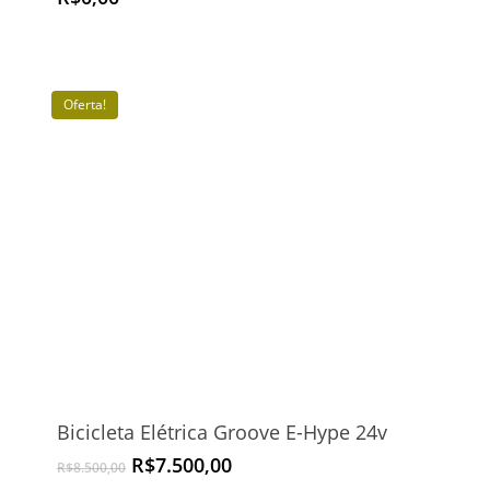
Oferta!
Bicicleta Elétrica Groove E-Hype 24v
O
O
R$
7.500,00
R$
8.500,00
preço
preço