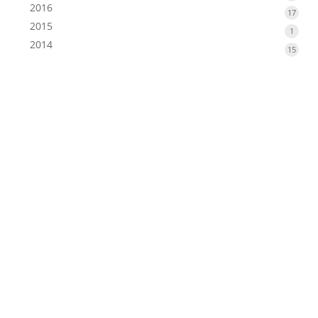
2016
produ
17
17
2015
produ
1
1
2014
produ
15
15
produ