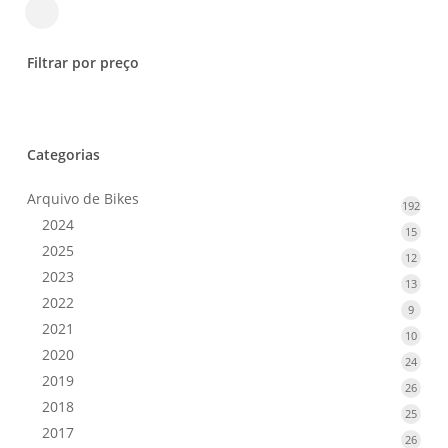
Close
Filters
Filtrar por preço
Categorias
Arquivo de Bikes
192
192
2024
prod
15
15
2025
produ
12
12
2023
produ
13
13
2022
produ
9
9
2021
produ
10
10
2020
produ
24
24
2019
produ
26
26
2018
produ
25
25
2017
produ
26
26