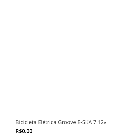
original
atual
era:
é:
R$8.500,00.
R$7.500,00.
Bicicleta Elétrica Groove E-SKA 7 12v
R$
0,00