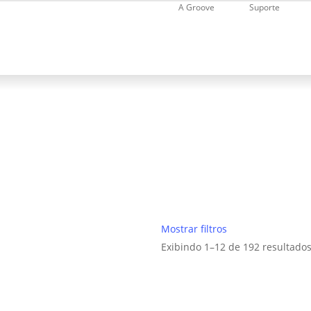
Skip
A Groove
Suporte
to
main
content
Arquivo de Bike
Mostrar
filtros
Exibindo 1–12 de 192 resultado
Filtrar por preço