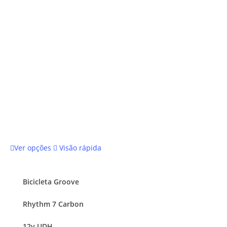
Este
Ver opções
Visão rápida
produto
tem
várias
Bicicleta Groove
variantes.
Rhythm 7 Carbon
As
opções
12v UDH