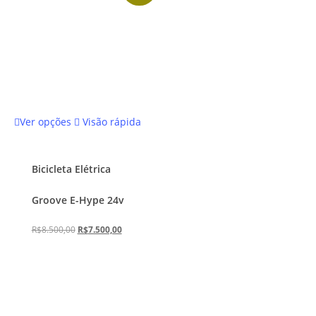
do
produto
Este
Ver opções
Visão rápida
produto
tem
várias
Bicicleta Elétrica
variantes.
Groove E-Hype 24v
As
opções
O
O
R$
8.500,00
R$
7.500,00
podem
preço
preço
ser
original
atual
escolhidas
era:
é:
na
R$8.500,00.
R$7.500,00.
página