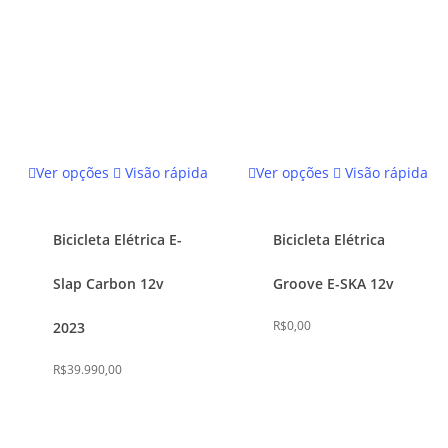
do
do
produto
produto
Este
Este
Ver opções
Visão rápida
Ver opções
Visão rápida
produto
produto
tem
tem
várias
várias
Bicicleta Elétrica E-
Bicicleta Elétrica
variantes.
variantes.
Slap Carbon 12v
Groove E-SKA 12v
As
As
opções
opções
R$
0,00
2023
podem
podem
ser
ser
R$
39.990,00
escolhidas
escolhidas
na
na
página
página