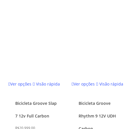
na
página
do
produto
Este
Este
Ver opções
Visão rápida
Ver opções
Visão rápida
produto
produto
tem
tem
várias
várias
Bicicleta Groove Slap
Bicicleta Groove
variantes.
variantes.
7 12v Full Carbon
Rhythm 9 12V UDH
As
As
opções
opções
R$
20.999,00
Carbon