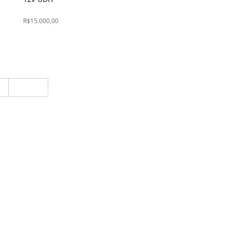
podem
ser
R$
15.000,00
escolhidas
na
página
do
produto
6
Próximo