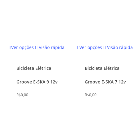
Este
Este
Ver opções
Visão rápida
Ver opções
Visão rápida
produto
produto
tem
tem
várias
várias
Bicicleta Elétrica
Bicicleta Elétrica
variantes.
variantes.
Groove E-SKA 9 12v
Groove E-SKA 7 12v
As
As
opções
opções
R$
0,00
R$
0,00
podem
podem
ser
ser
escolhidas
escolhidas
na
na
página
página