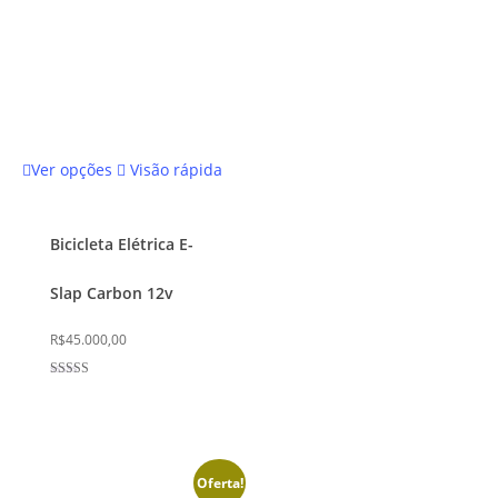
Este
Ver opções
Visão rápida
produto
tem
várias
Bicicleta Elétrica E-
variantes.
Slap Carbon 12v
As
opções
R$
45.000,00
podem
ser
Avaliação
4.50
escolhidas
de 5
na
página
Oferta!