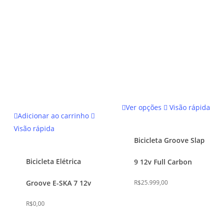
do
do
produto
produto
Este
Ver opções
Visão rápida
produto
Adicionar ao carrinho
tem
Visão rápida
várias
Bicicleta Groove Slap
variantes.
Bicicleta Elétrica
9 12v Full Carbon
As
opções
Groove E-SKA 7 12v
R$
25.999,00
podem
ser
R$
0,00
escolhidas