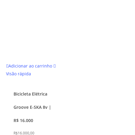
do
produto
Adicionar ao carrinho
Visão rápida
Bicicleta Elétrica
Groove E-SKA 8v |
R$ 16.000
R$
16.000,00