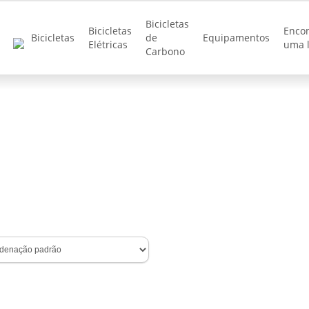
Bicicletas
Bicicletas
Enco
Bicicletas
de
Equipamentos
Elétricas
uma l
Carbono