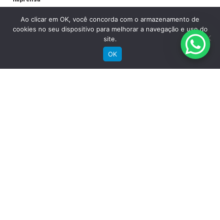
Encontre uma loja
Ao clicar em OK, você concorda com o armazenamento de
Área do lojista
cookies no seu dispositivo para melhorar a navegação e uso do
Trabalhe conosco
site.
Blog
OK
Suporte
Registre sua bike
Garantia
Downloads
Privacidade
Termos e condições
Fale Conosco