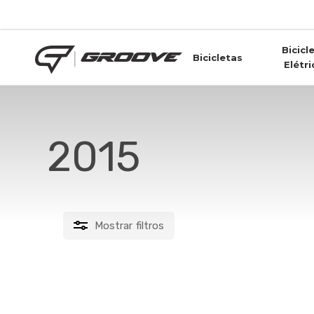
Skip
to
main
Bicicl
content
Bicicletas
Elétri
2015
Mostrar
filtros
FILTRAR POR PREÇO