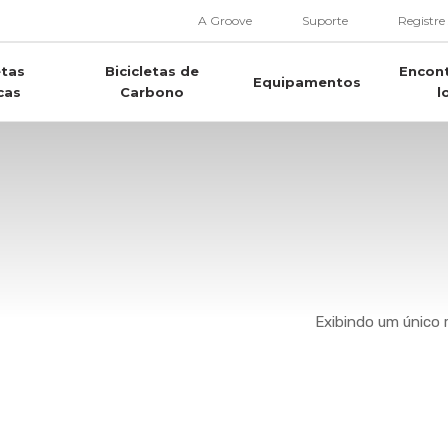
A Groove
Suporte
Registre
etas
Bicicletas de
Encon
Equipamentos
cas
Carbono
l
Exibindo um único 