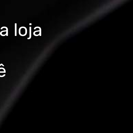
 loja
ê