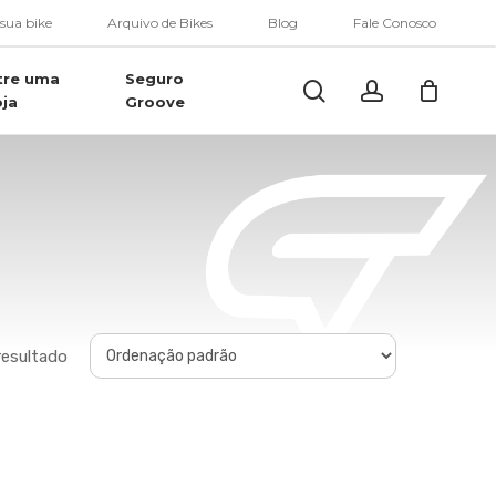
Menu
 sua bike
Arquivo de Bikes
Blog
Fale Conosco
tre uma
Seguro
Buscar..
account
oja
Groove
resultado